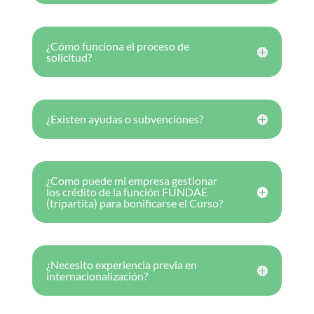
¿Cómo funciona el proceso de
solicitud?
¿Existen ayudas o subvenciones?
¿Como puede mi empresa gestionar
los crédito de la función FUNDAE
(tripartita) para bonificarse el Curso?
¿Necesito experiencia previa en
internacionalización?